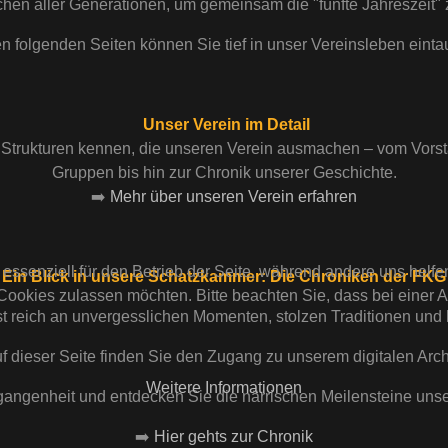
chen aller Generationen, um gemeinsam die "fünfte Jahreszeit" z
n folgenden Seiten können Sie tief in unser Vereinsleben eint
Unser Verein im Detail
Strukturen kennen, die unseren Verein ausmachen – vom Vorsta
Gruppen bis hin zur Chronik unserer Geschichte.
➡️
Mehr über unseren Verein erfahren
 essenziell für den Betrieb der Seite, während andere uns helf
Ein Blick in unsere Schatzkammer: Die Chroniken der FKG
 Cookies zulassen möchten. Bitte beachten Sie, dass bei einer 
st reich an unvergesslichen Momenten, stolzen Traditionen und
f dieser Seite finden Sie den Zugang zu unserem digitalen Arch
Weitere Informationen
rgangenheit und entdecken Sie die närrischen Meilensteine unse
➡️
Hier gehts zur Chronik