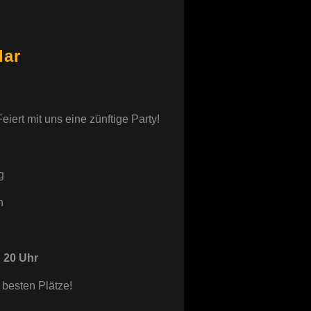
lar
eiert mit uns eine zünftige Party!
g
n
n 20 Uhr
 besten Plätze!