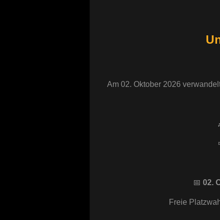
Un
Am 02. Oktober 2026 verwandelt si
📅
02. 
Freie Platzwah