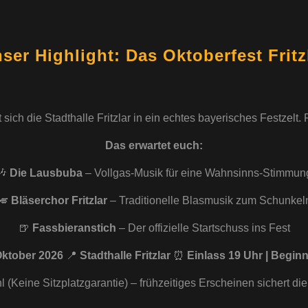
ser Highlight: Das Oktoberfest Fritz
ch die Stadthalle Fritzlar in ein echtes bayerisches Festzelt. F
Das erwartet euch:
🎶
Die Lausbuba
– Vollgas-Musik für eine Wahnsinns-Stimmun
🎺
Bläserchor Fritzlar
– Traditionelle Blasmusik zum Schunkel
🍺
Fassbieranstich
– Der offizielle Startschuss ins Fest
Oktober 2026
📍
Stadthalle Fritzlar
⏰
Einlass 19 Uhr | Begin
l (Keine Sitzplatzgarantie) – frühzeitiges Erscheinen sichert die